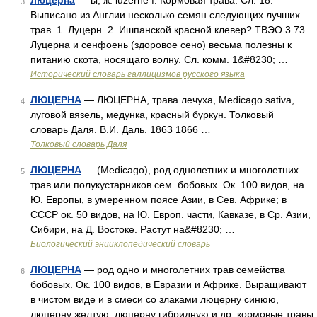
люцерна
— ы, ж. luzerne f. Кормовая трава. Сл. 18.
3
Выписано из Англии несколько семян следующих лучших
трав. 1. Луцерн. 2. Ишпанской красной клевер? ТВЭО 3 73.
Луцерна и сенфоень (здоровое сено) весьма полезны к
питанию скота, носящаго волну. Сл. комм. 1&#8230; …
Исторический словарь галлицизмов русского языка
ЛЮЦЕРНА
— ЛЮЦЕРНА, трава лечуха, Medicago sativa,
4
луговой вязель, медунка, красный буркун. Толковый
словарь Даля. В.И. Даль. 1863 1866 …
Толковый словарь Даля
ЛЮЦЕРНА
— (Medicago), род однолетних и многолетних
5
трав или полукустарников сем. бобовых. Ок. 100 видов, на
Ю. Европы, в умеренном поясе Азии, в Сев. Африке; в
СССР ок. 50 видов, на Ю. Европ. части, Кавказе, в Ср. Азии,
Сибири, на Д. Востоке. Растут на&#8230; …
Биологический энциклопедический словарь
ЛЮЦЕРНА
— род одно и многолетних трав семейства
6
бобовых. Ок. 100 видов, в Евразии и Африке. Выращивают
в чистом виде и в смеси со злаками люцерну синюю,
люцерну желтую, люцерну гибридную и др. кормовые травы