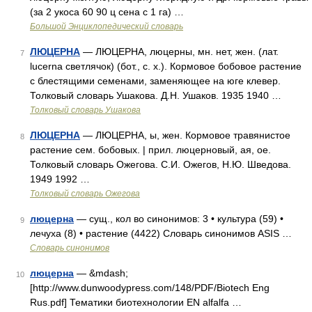
(за 2 укоса 60 90 ц сена с 1 га) …
Большой Энциклопедический словарь
ЛЮЦЕРНА
— ЛЮЦЕРНА, люцерны, мн. нет, жен. (лат.
7
lucerna светлячок) (бот., с. х.). Кормовое бобовое растение
с блестящими семенами, заменяющее на юге клевер.
Толковый словарь Ушакова. Д.Н. Ушаков. 1935 1940 …
Толковый словарь Ушакова
ЛЮЦЕРНА
— ЛЮЦЕРНА, ы, жен. Кормовое травянистое
8
растение сем. бобовых. | прил. люцерновый, ая, ое.
Толковый словарь Ожегова. С.И. Ожегов, Н.Ю. Шведова.
1949 1992 …
Толковый словарь Ожегова
люцерна
— сущ., кол во синонимов: 3 • культура (59) •
9
лечуха (8) • растение (4422) Словарь синонимов ASIS …
Словарь синонимов
люцерна
— &mdash;
10
[http://www.dunwoodypress.com/148/PDF/Biotech Eng
Rus.pdf] Тематики биотехнологии EN alfalfa …